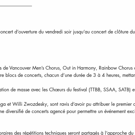
oncert d’ouverture du vendredi soir jusqu’au concert de clôture d
es de Vancouver Men’s Chorus, Out in Harmony, Rainbow Chorus 
e blocs de concerts, chacun d’une durée de 3 à 4 heures, metta
ation de masse avec les Chœurs du festival (TTBB, SSAA, SATB) e
anga et Willi Zwozdesky, sont ravis d’avoir pu attribuer le premi
e diversifié de concerts agencé pour permettre un événement excita
aires des répétitions techniques seront partagés à l’approche du f