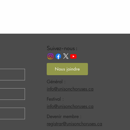
Suivez-nous :
Nous joindre
Général :
info@unisonchoruses.ca
Festival :
info@unisonchoruses.ca
Devenir membre :
registrar@unisonchoruses.ca