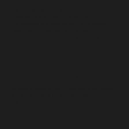
En commanditant cet événement, vous rendez le
festival possible, de l’opération de la scène aux
dépenses de production, en passant par
l’accessibilité et le rayonnement communautaire. En
retour, vous gagnez visibilité, notoriété
communautaire et une chance de faire partie d’un
mouvement qui vise à amplifier les voix sous-
représentées.
Votre soutien pourrait:
Permettre à quelqu’un qui n’aurait pas eu les moyens
de voyager ou de se loger de participer à
l’événement.
Assurer que nos concerts, performances et ateliers
soient accessibles (p.ex. langage des signes,
traduction, accommodements).