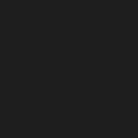
Nous aider à inviter des artistes de haut calibre à
performer.
Agrandir la portée de l’événement envers la
communauté pour permettre une meilleure diffusion et
une plus grande participation.
Comment devenir un de nos
partenaires