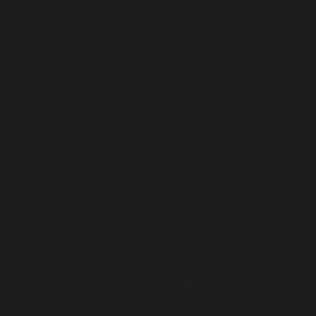
Nous offrirons différents niveaux de commandite afin
de convenir aux divers types d’organisations et à
plusieurs budgets (petite entreprise, dons individuels,
dons corporatifs, fondations). Bien que la totalité des
détails soit encore à déterminer, les avantages
pourraient inclure l’inclusion du logo, la
reconnaissance sur scène, billets ou accès VIP, mention
dans nos médias imprimés et digitaux, opportunités de
co-marquage et bien plus.
Façons de contribuer en nature
Les commandites ne sont pas toutes financières. Les
contributions en nature – qu’il s’agisse de biens, de
services ou d’expériences – jouent aussi un rôle important
pour nous aider à créer un festival accueillant et
mémorable.