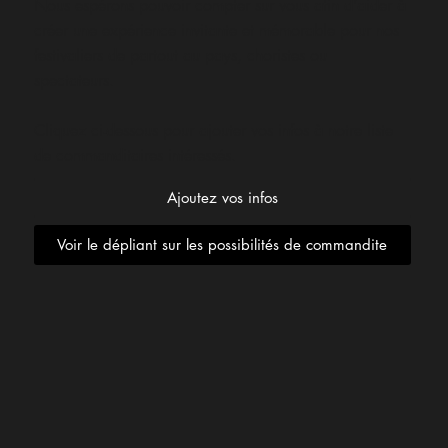
Nous espérons pouvoir compter sur vous afin d’aider à
créer une expérience invitante et mémorable pour nos
festivaliers de partout au pays, choristes ou
spectateurs.
Cliquez ci-dessous pour ajouter vos infos à notre liste
de commanditaires intéressés.
Ajoutez vos infos
Voir le dépliant sur les possibilités de commandite