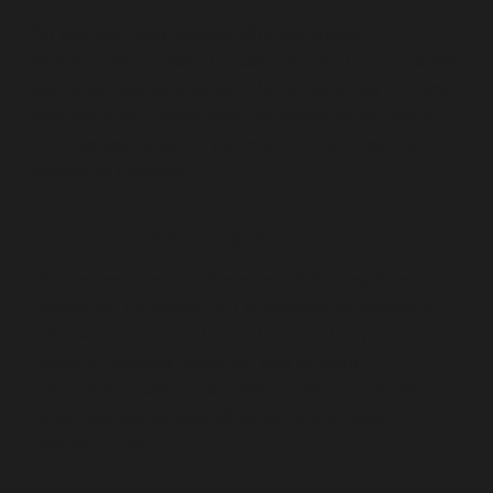
Par exemple, vous pourriez offrir des articles
promotionnels du festival (tasses, chandails, sacs), fournir
des rafraîchissements pendant les entractes des concerts,
offrir des billets gratuits pour des attractions locales ou
accorder des rabais sur vos produits et services aux
visiteurs de l’extérieur.
Comment nous joindre
Vous pouvez nous signifier votre intérêt à explorer un
partenariat (ou encore tout simplement commencer la
discussion) en cliquant sur le bouton ci-bas pour nous
partager quelques détails sur vous ou votre
organisation. Cela nous aidera à faire un suivi avec
vous alors que les possibilités de commandites
prennent forme.