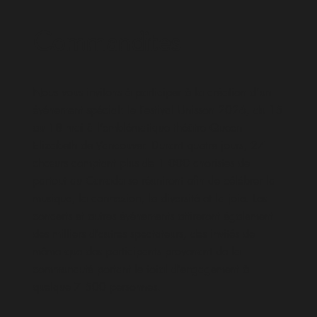
Commandites
Nous vous invitons à participer à la création d’un
événement spécial: le Festival Unisson 2026, du 15
au 18 mai à l’emblématique théâtre Queen
Elizabeth de Vancouver. Durant quatre jours, 27
chœurs comptant plus de 1 000 choristes de
partout au Canada se réuniront afin de célébrer la
musique, la connexion, la diversité et la joie. Les
concerts et autres événements attireront également
des milliers d’autres spectateurs, des invités de
même que des participants provenant de la
communauté portant le total d’engagement à
quelque 7 500 personnes.