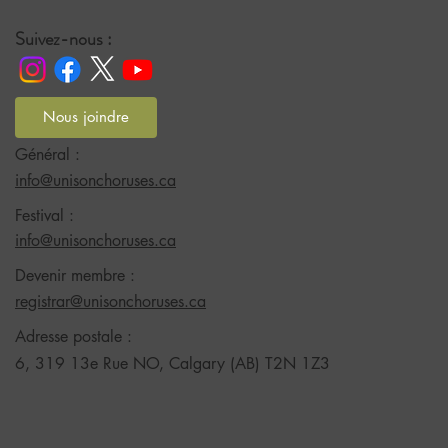
Suivez-nous :
Nous joindre
Général :
info@unisonchoruses.ca
Festival :
info@unisonchoruses.ca
Devenir membre :
registrar@unisonchoruses.ca
Adresse postale :
6, 319 13e Rue NO, Calgary (AB) T2N 1Z3