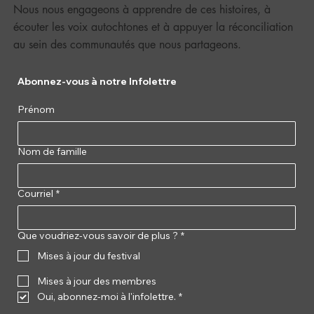
Nous nous engageons à apprendre de ces histoires, à
écouter les voix autochtones et à appuyer la réconciliation
au sein des communautés que nous partageons.
Abonnez-vous à notre Infolettre
Prénom
Nom de famille
Courriel
*
Que voudriez-vous savoir de plus ?
*
Mises à jour du festival
Mises à jour des membres
Oui, abonnez-moi à l'infolettre.
*