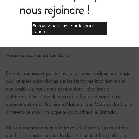
nous rejoindre !
Envoyez-nous un courriel pour
adhérer
Reconnaissance du territoire
En nous réunissant par la musique, nous rendons hommage
aux peuples autochtones sur les territoires traditionnels et
non cédés où nous nous rassemblons, chantons et
célébrons. Ces terres demeurent le foyer de nombreuses
communautés des Premières Nations, des Métis et des Inuits
à travers ce que l’on appelle aujourd’hui le Canada.
Nous reconnaissons que le travail d’Unisson s’inscrit dans
une histoire marquée par le déplacement et l’assimilation.