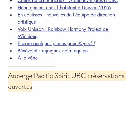
Coups de cœur locaux : À découvrir près d’UBC
Hébergement chez l’habitant à Unisson 2026
En coulisses : nouvelles de l’équipe de direction 
artistique
Voix Unisson : Rainbow Harmony Project de 
Winnipeg
Encore quelques places pour 
Key of T
Bénévolat : rejoignez notre équipe
À la vôtre !
Auberge Pacific Spirit UBC : réservations 
ouvertes