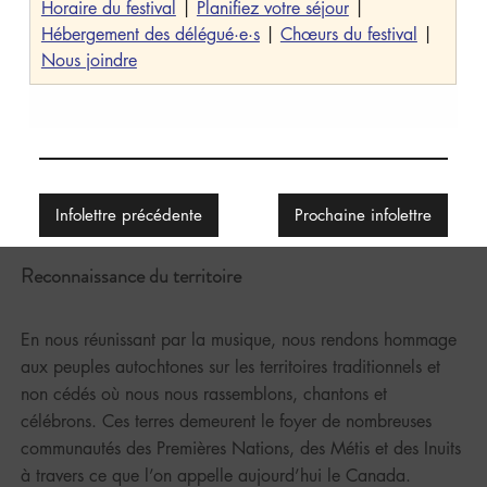
Horaire du festival
 | 
Planifiez votre séjour
 | 
Hébergement des délégué·e·s
 | 
Chœurs du festival
 | 
Nous joindre
Infolettre précédente
Prochaine infolettre
Reconnaissance du territoire
En nous réunissant par la musique, nous rendons hommage
aux peuples autochtones sur les territoires traditionnels et
non cédés où nous nous rassemblons, chantons et
célébrons. Ces terres demeurent le foyer de nombreuses
communautés des Premières Nations, des Métis et des Inuits
à travers ce que l’on appelle aujourd’hui le Canada.