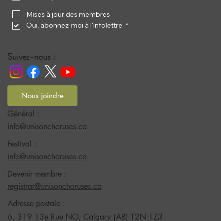
Mises à jour des membres
Oui, abonnez-moi à l'infolettre.
*
Suivez-nous :
Nous joindre
Général :
info@unisonchoruses.ca
Festival :
info@unisonchoruses.ca
Devenir membre :
registrar@unisonchoruses.ca
Adresse postale :
6, 319 13e Rue NO, Calgary (AB) T2N 1Z3