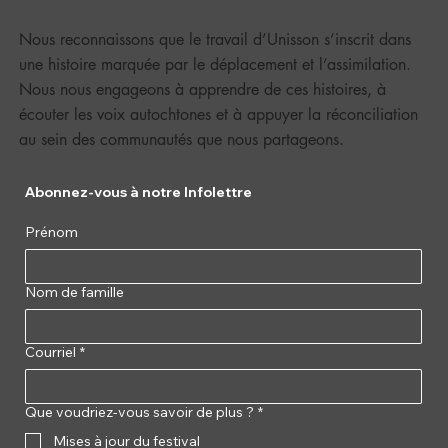
Nous reconnaissons que le travail d’Unisson s’inscrit dans
une histoire marquée par le déplacement et l’assimilation.
Nous nous engageons à apprendre de ces histoires, à
écouter les voix autochtones et à appuyer la réconciliation
au sein des communautés que nous partageons.
Abonnez-vous à notre Infolettre
Prénom
Nom de famille
Courriel
*
Que voudriez-vous savoir de plus ?
*
Mises à jour du festival