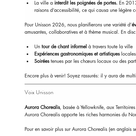
La ville a 
interdit les poignées de portes. 
En 2013,
raisons d’accessibilité, ce qui causa une légère 
Pour Unisson 2026, nous planifierons une variété d’
év
amusantes, collaboratives et à thème musical. En disc
Un 
tour de chant informel
 à travers toute la ville
Expériences gastronomiques et artistiques
 locales
Soirées 
tenues par les chœurs locaux ou des par
Encore plus à venir! Soyez rassurés: il y aura de multi
Voix Unisson
Aurora Chorealis
, basée à Yellowknife, aux Territoire
Aurora Chorealis apporte les riches harmonies du Nor
Pour en savoir plus sur Aurora Chorealis (en anglais s