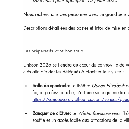
Date limite pour appliquer: 15 julliet 2025
Nous recherchons des personnes avec un grand sens du t
Descriptions détaillées des postes et infos de mise en 
Les préparatifs vont bon train
Unisson 2026 se tiendra au cœur du centre-ville de Van
clés afin d’aider les délégués à planifier leur visite :
Salle de spectacle:
 Le théâtre 
Queen Elizabeth
 a
façon professionnelle, c’est une salle qui mettra 
https://vancouvercivictheatres.com/venues/queen
Banquet de clôture:
 Le 
Westin Bayshore
 sera l’h
souffle et un accès facile aux attractions de la vil