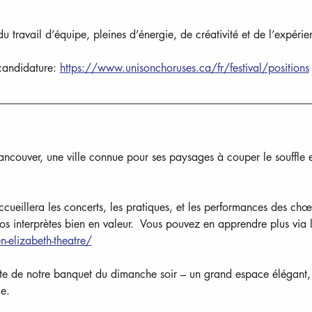
ravail d’équipe, pleines d’énergie, de créativité et de l’expérien
candidature: 
https://www.unisonchoruses.ca/fr/festival/positions
couver, une ville connue pour ses paysages à couper le souffle et 
ccueillera les concerts, les pratiques, et les performances des ch
nos interprètes bien en valeur.  Vous pouvez en apprendre plus via l
-elizabeth-theatre/
ôte de notre banquet du dimanche soir – un grand espace élégant, 
le.