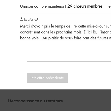
Unisson compte maintenant 
29
chœurs membres 
— et
À la vôtre!
Merci d’avoir pris le temps de lire cette mise-à-jour su
concrétisent dans les prochains mois. D’ici là, l’insc
bonne voie.  Au plaisir de vous faire part des futures
Infolettre précédente
Reconnaissance du territoire